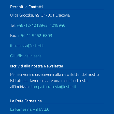
Sezione footer
Recapiti e Contatti
Ulica Grodzka, 49, 31-001 Cracovia
Tel.
+48-12-4218943
,
4218946
Fax.
+ 54 11 5252-6803
iiccracovia@esteri.it
Gli uffici della sede
Iscriviti alla nostra Newsletter
Per iscriversi o disiscriversi alla newsletter del nostro
Istituto per favore inviate una mail di richiesta
all’indirizzo
stampa.iiccracovia@esteri.it
La Rete Farnesina
La Farnesina – il MAECI