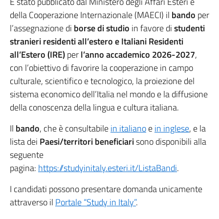
È stato pubblicato dal Ministero degli Affari Esteri e
della Cooperazione Internazionale (MAECI) il
bando
per
l’assegnazione di
borse di studio
in favore di
studenti
stranieri residenti all’estero e Italiani Residenti
all’Estero (IRE)
per
l’anno accademico 2026-2027
,
con l’obiettivo di favorire la cooperazione in campo
culturale, scientifico e tecnologico, la proiezione del
sistema economico dell’Italia nel mondo e la diffusione
della conoscenza della lingua e cultura italiana.
Il
bando
, che è consultabile
in italiano
e
in inglese
, e la
lista dei
Paesi/territori beneficiari
sono disponibili alla
seguente
pagina:
https://studyinitaly.esteri.it/ListaBandi
.
I candidati possono presentare domanda unicamente
attraverso il
Portale “Study in Italy”
.