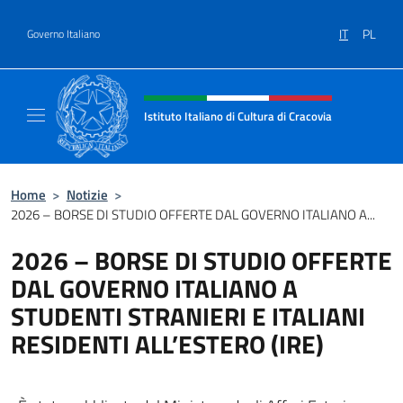
Salta al contenuto
IT
PL
Governo Italiano
Intestazione sito, social e menù
Istituto Italiano di Cultura di Cracovia
Il sito ufficiale dell'Istituto Italiano di Cultu
Home
>
Notizie
>
2026 – BORSE DI STUDIO OFFERTE DAL GOVERNO ITALIANO A...
2026 – BORSE DI STUDIO OFFERTE
DAL GOVERNO ITALIANO A
STUDENTI STRANIERI E ITALIANI
RESIDENTI ALL’ESTERO (IRE)