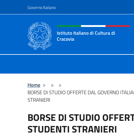
Salta al contenuto
Governo Italiano
Intestazione sito, social 
Istituto Italiano di Cultura di
Cracovia
Il sito ufficiale dell'Istituto Italiano
Home
>
>
>
BORSE DI STUDIO OFFERTE DAL GOVERNO ITALI
STRANIERI
BORSE DI STUDIO OFFER
STUDENTI STRANIERI