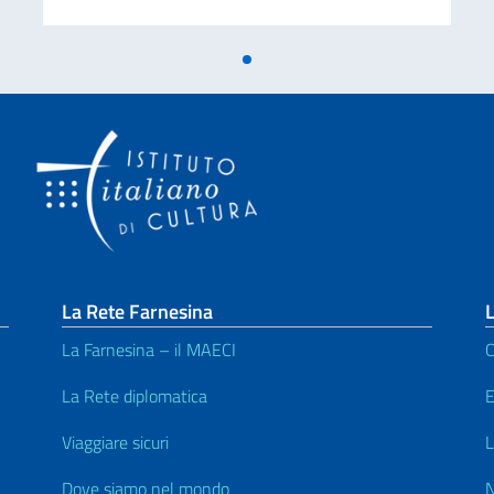
La Rete Farnesina
L
La Farnesina – il MAECI
C
La Rete diplomatica
E
Viaggiare sicuri
L
Dove siamo nel mondo
N