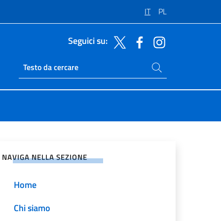
IT
PL
Seguici su:
Cerca nel sito
Ricerca sito live
vidi sui Social Network
NAVIGA NELLA SEZIONE
Home
Chi siamo