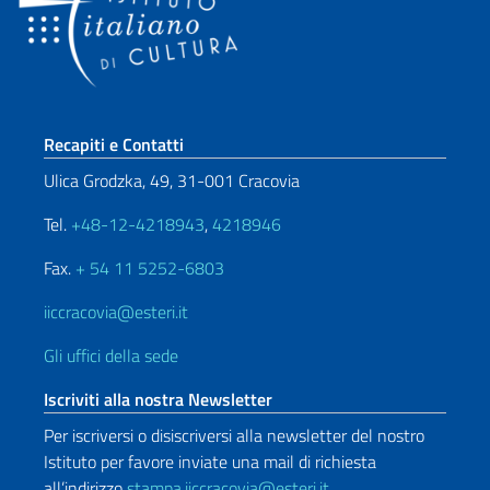
Sezione footer
Recapiti e Contatti
Ulica Grodzka, 49, 31-001 Cracovia
Tel.
+48-12-4218943
,
4218946
Fax.
+ 54 11 5252-6803
iiccracovia@esteri.it
Gli uffici della sede
Iscriviti alla nostra Newsletter
Per iscriversi o disiscriversi alla newsletter del nostro
Istituto per favore inviate una mail di richiesta
all’indirizzo
stampa.iiccracovia@esteri.it