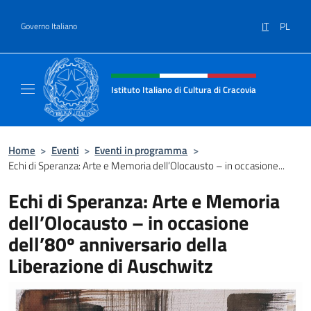
Salta al contenuto
IT
PL
Governo Italiano
Intestazione sito, social e menù
Istituto Italiano di Cultura di Cracovia
Il sito ufficiale dell'Istituto Italiano di Cultu
Home
>
Eventi
>
Eventi in programma
>
Echi di Speranza: Arte e Memoria dell’Olocausto – in occasione...
Echi di Speranza: Arte e Memoria
dell’Olocausto – in occasione
dell’80º anniversario della
Liberazione di Auschwitz