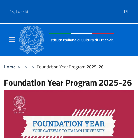
Przejdź do
PL
Rząd włoski
Header, social and menu of site
Istituto Italiano di Cultura di Cracovia
Il sito ufficiale dell'Istituto Italiano di Cultu
Home
>
>
>
Foundation Year Program 2025-26
Foundation Year Program 2025-26