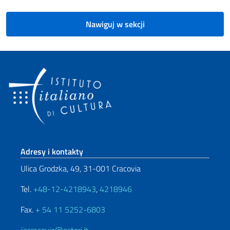
Nawiguj w sekcji
Footer section
Adresy i kontakty
Ulica Grodzka, 49, 31-001 Cracovia
Tel.
+48-12-4218943
,
4218946
Fax.
+ 54 11 5252-6803
iiccracovia@esteri.it