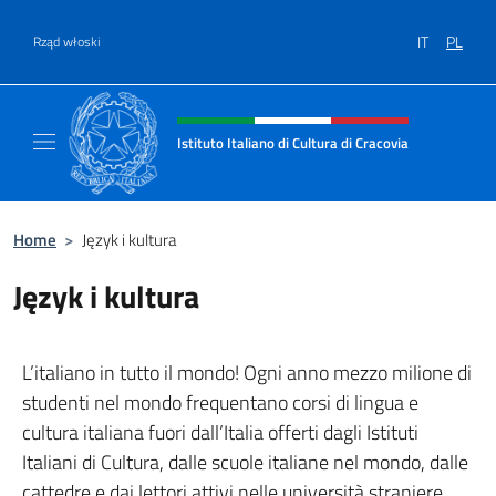
Przejdź do
IT
PL
Rząd włoski
Header, social and menu of site
Istituto Italiano di Cultura di Cracovia
Il sito ufficiale dell'Istituto Italiano di Cultu
Home
>
Język i kultura
Język i kultura
L’italiano in tutto il mondo! Ogni anno mezzo milione di
studenti nel mondo frequentano corsi di lingua e
cultura italiana fuori dall’Italia offerti dagli Istituti
Italiani di Cultura, dalle scuole italiane nel mondo, dalle
cattedre e dai lettori attivi nelle università straniere.