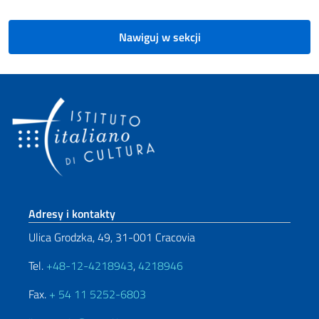
Nawiguj w sekcji
Footer section
Adresy i kontakty
Ulica Grodzka, 49, 31-001 Cracovia
Tel.
+48-12-4218943
,
4218946
Fax.
+ 54 11 5252-6803