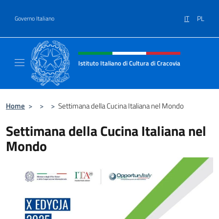
Salta al contenuto
IT
PL
Governo Italiano
Intestazione sito, social e menù
Istituto Italiano di Cultura di Cracovia
Il sito ufficiale dell'Istituto Italiano di Cultu
Home
>
>
>
Settimana della Cucina Italiana nel Mondo
Settimana della Cucina Italiana nel
Mondo