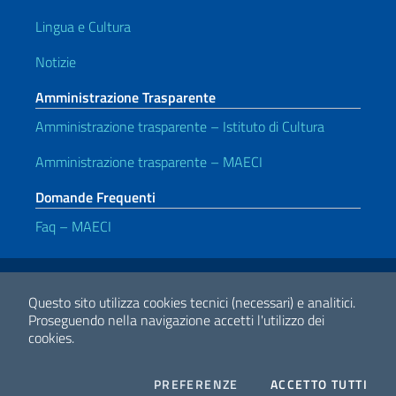
Lingua e Cultura
Notizie
Amministrazione Trasparente
Amministrazione trasparente – Istituto di Cultura
Amministrazione trasparente – MAECI
Domande Frequenti
Faq – MAECI
Link Utili
Note legali
Privacy e cookie policy
Dichiarazione di accessibilità
Questo sito utilizza cookies tecnici (necessari) e analitici.
Proseguendo nella navigazione accetti l'utilizzo dei
cookies.
2026 Copyright Ministero degli Affari Esteri e della Cooperazione
Internazionale
COOKIES
I CO
PREFERENZE
ACCETTO TUTTI