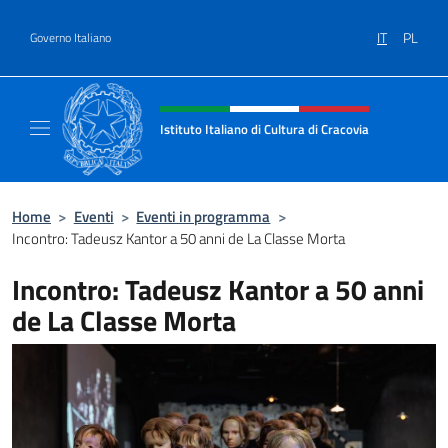
Salta al contenuto
IT
PL
Governo Italiano
Intestazione sito, social e menù
Istituto Italiano di Cultura di Cracovia
Il sito ufficiale dell'Istituto Italiano di Cultu
Home
>
Eventi
>
Eventi in programma
>
Incontro: Tadeusz Kantor a 50 anni de La Classe Morta
Incontro: Tadeusz Kantor a 50 anni
de La Classe Morta