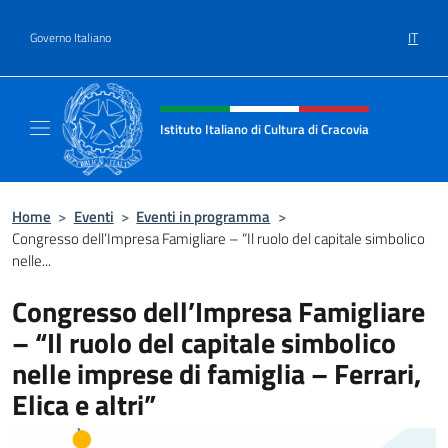
Salta al contenuto
IT
Governo Italiano
Intestazione sito, social e menù
Istituto Italiano di Cultura di Cracovia
Il sito ufficiale dell'Istituto Italiano di Cultu
Home
>
Eventi
>
Eventi in programma
>
Congresso dell’Impresa Famigliare – “Il ruolo del capitale simbolico
nelle...
Congresso dell’Impresa Famigliare
– “Il ruolo del capitale simbolico
nelle imprese di famiglia – Ferrari,
Elica e altri”