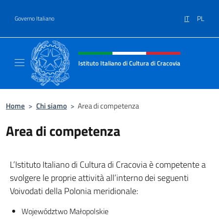
Salta al contenuto
IT
PL
Governo Italiano
Intestazione sito, social e menù
Istituto Italiano di Cultura di Cracovia
Il sito ufficiale dell'Istituto Italiano di Cultu
Home
>
Chi siamo
>
Area di competenza
Area di competenza
L’Istituto Italiano di Cultura di Cracovia è competente a
svolgere le proprie attività all’interno dei seguenti
Voivodati della Polonia meridionale:
Województwo Małopolskie