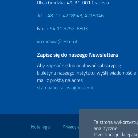
Ulica Grodzka, 49, 31-001 Cracovia
Tel.
+48-12-4218943
,
4218946
Fax.
+ 54 11 5252-6803
iiccracovia@esteri.it
Zapisz się do naszego Newslettera
Aby zapisać się lub anulować subskrypcję
biuletynu naszego Instytutu, wyślij wiadomość e-
mail z prośbą na adres
stampa.iiccracovia@esteri.it
Przydatne linki
Ta strona wykorzystuj
Note legali
Privacy e cookie policy
Dichiarazio
analityczne.
Przechodząc dalej ak