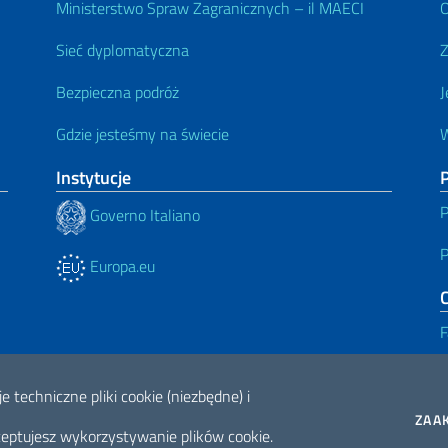
Ministerstwo Spraw Zagranicznych – il MAECI
O
Sieć dyplomatyczna
Z
Bezpieczna podróż
J
Gdzie jesteśmy na świecie
W
Instytucje
P
P
Governo Italiano
P
Europa.eu
F
e techniczne pliki cookie (niezbędne) i
ne di accessibilità
2026 Copyright M
ZAA
ceptujesz wykorzystywanie plików cookie.
Międzynarodowej