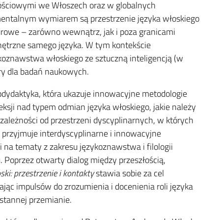
szościowymi we Włoszech oraz w globalnych
mentalnym wymiarem są przestrzenie języka włoskiego
turowe – zarówno wewnątrz, jak i poza granicami
nętrzne samego języka. W tym kontekście
ykoznawstwa włoskiego ze sztuczną inteligencją (w
ry dla badań naukowych.
ttodydaktyka, która ukazuje innowacyjne metodologie
eksji nad typem odmian języka włoskiego, jakie należy
ależności od przestrzeni dyscyplinarnych, w których
a przyjmuje interdyscyplinarne i innowacyjne
 na tematy z zakresu językoznawstwa i filologii
. Poprzez otwarty dialog między przeszłością,
ski: przestrzenie i kontakty
stawia sobie za cel
ąc impulsów do zrozumienia i docenienia roli języka
stannej przemianie.