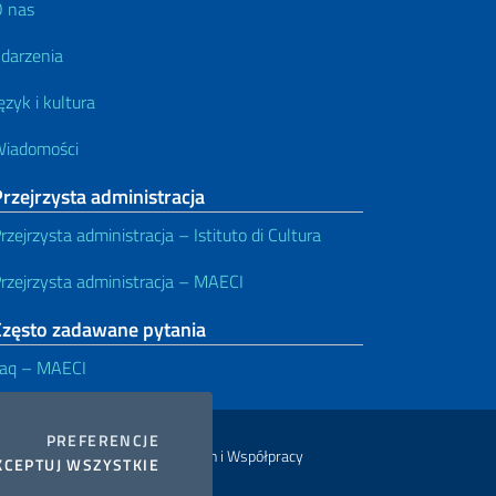
 nas
darzenia
ęzyk i kultura
iadomości
rzejrzysta administracja
rzejrzysta administracja – Istituto di Cultura
rzejrzysta administracja – MAECI
Często zadawane pytania
aq – MAECI
COOKIES
PREFERENCJE
inisterstwa Spraw Zagranicznych i Współpracy
THE COOKIES
KCEPTUJ WSZYSTKIE