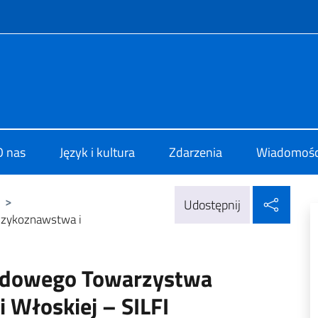
f site
 di Cultura di Cracovia
O nas
Język i kultura
Zdarzenia
Wiadomośc
Udos
>
Udostępnij
ęzykoznawstwa i
rodowego Towarzystwa
i Włoskiej – SILFI