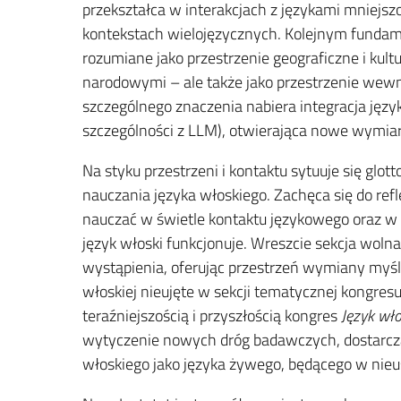
przekształca w interakcjach z językami mniej
kontekstach wielojęzycznych. Kolejnym funda
rozumiane jako przestrzenie geograficzne i kul
narodowymi – ale także jako przestrzenie wew
szczególnego znaczenia nabiera integracja jęz
szczególności z LLM), otwierająca nowe wymia
Na styku przestrzeni i kontaktu sytuuje się glo
nauczania języka włoskiego. Zachęca się do refl
nauczać w świetle kontaktu językowego oraz w z
język włoski funkcjonuje. Wreszcie sekcja woln
wystąpienia, oferując przestrzeń wymiany myśli
włoskiej nieujęte w sekcji tematycznej kongresu
teraźniejszością i przyszłością kongres
Język wło
wytyczenie nowych dróg badawczych, dostarczaj
włoskiego jako języka żywego, będącego w nieu