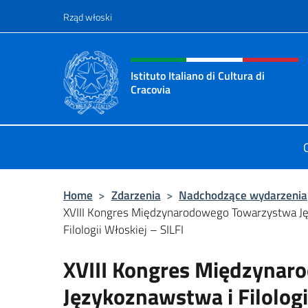
Przejdź do
Rząd włoski
Header, social and menu o
Istituto Italiano di Cultura di
Cracovia
Il sito ufficiale dell'Istituto Italiano
Home
>
Zdarzenia
>
Nadchodzące wydarzenia
XVIII Kongres Międzynarodowego Towarzystwa J
Filologii Włoskiej – SILFI
XVIII Kongres Międzyna
Językoznawstwa i Filologi