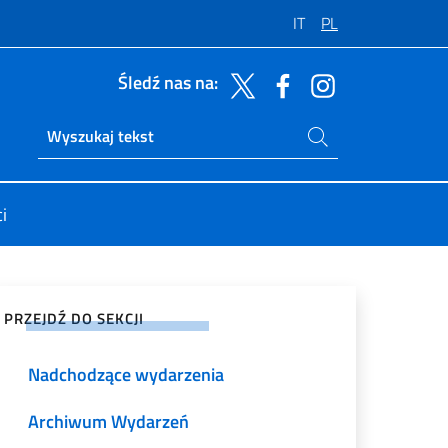
IT
PL
Śledź nas na:
Szukaj na stronie
Ricerca sito live
i
tępnij na mediach społecznościowych
PRZEJDŹ DO SEKCJI
Nadchodzące wydarzenia
Archiwum Wydarzeń