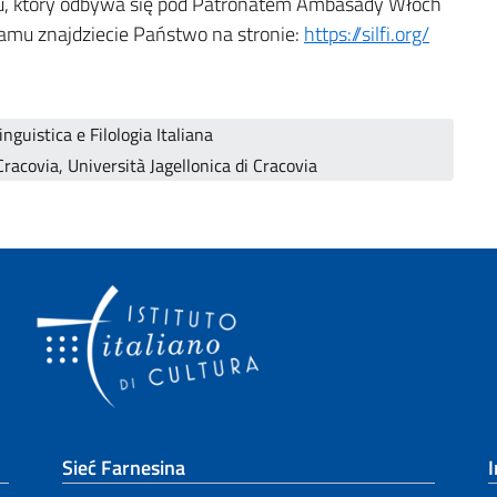
su, który odbywa się pod Patronatem Ambasady Włoch
amu znajdziecie Państwo na stronie:
https://silfi.org/
nguistica e Filologia Italiana
 Cracovia, Università Jagellonica di Cracovia
Sieć Farnesina
I