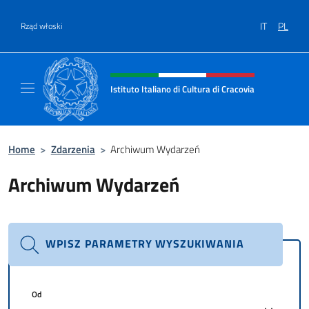
Przejdź do
IT
PL
Rząd włoski
Header, social and menu of site
Istituto Italiano di Cultura di Cracovia
Il sito ufficiale dell'Istituto Italiano di Cultu
Home
>
Zdarzenia
>
Archiwum Wydarzeń
Archiwum Wydarzeń
WPISZ PARAMETRY WYSZUKIWANIA
Od