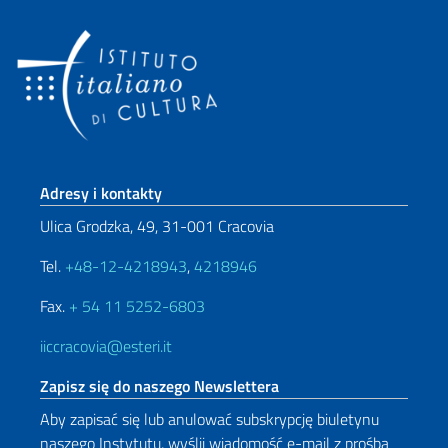
Footer section
Adresy i kontakty
Ulica Grodzka, 49, 31-001 Cracovia
Tel.
+48-12-4218943
,
4218946
Fax.
+ 54 11 5252-6803
iiccracovia@esteri.it
Zapisz się do naszego Newslettera
Aby zapisać się lub anulować subskrypcję biuletynu
naszego Instytutu, wyślij wiadomość e-mail z prośbą