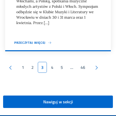
Włochami, a Polską, spotkania muzyczne
młodych artystów z Polski i Włoch. Sympozjum
odbędzie się w Klubie Muzyki i Literatury we
Wrocławiu w dniach 30 i 31 marca oraz 1
kwietnia. Przez […]
PRZECZYTAJ WIĘCEJ
Stronicowanie
Poprzednia strona
Następn
1
2
3
4
5
…
46
Nawiguj w sekcji